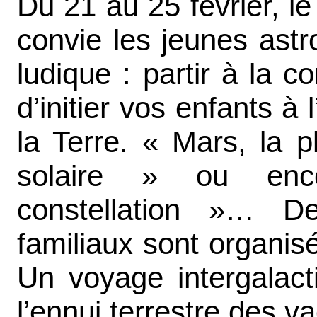
Du 21 au 25 février, l
convie les jeunes astr
ludique : partir à la c
d’initier vos enfants à
la Terre. « Mars, la 
solaire » ou enc
constellation »… D
familiaux sont organi
Un voyage intergalac
l’ennui terrestre des v